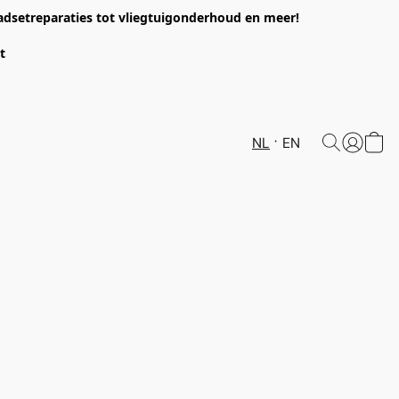
headsetreparaties tot vliegtuigonderhoud en meer!
et
NL
EN