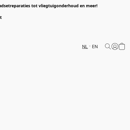
headsetreparaties tot vliegtuigonderhoud en meer!
et
NL
EN