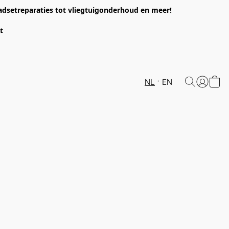
headsetreparaties tot vliegtuigonderhoud en meer!
et
NL
EN