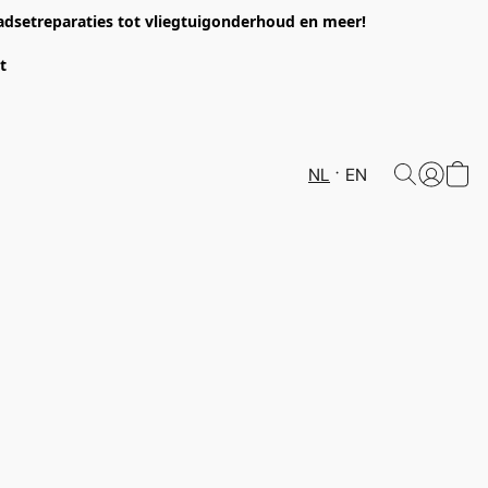
headsetreparaties tot vliegtuigonderhoud en meer!
et
NL
EN