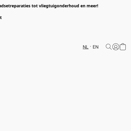
headsetreparaties tot vliegtuigonderhoud en meer!
et
NL
EN