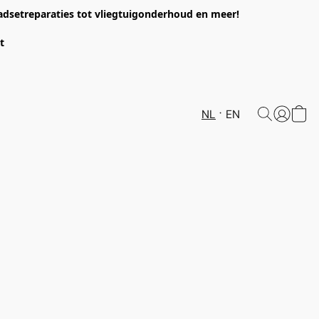
headsetreparaties tot vliegtuigonderhoud en meer!
et
NL
EN