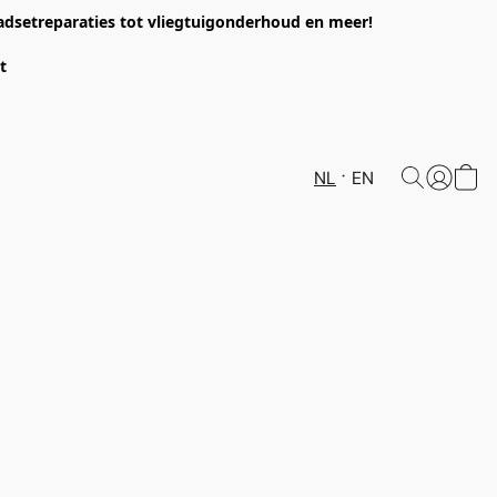
headsetreparaties tot vliegtuigonderhoud en meer!
et
NL
EN