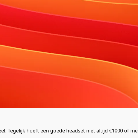
l. Tegelijk hoeft een goede headset niet altijd €1000 of me