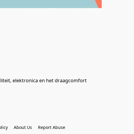
iteit, elektronica en het draagcomfort 
licy
About Us
Report Abuse